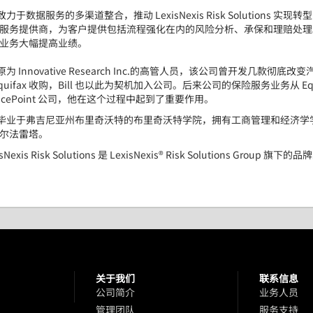
致力于数据服务的多渠道整合，推动
LexisNexis Risk Solutions
实现转型
服务提供商，为客户提供包括流程强化在内的风险分析、承保和理赔处理
业务大幅提高业绩。
原为
Innovative Research Inc.
的高管人员，该公司曾开发几款彻底改变
quifax
收购，
Bill
也以此为契机加入公司。后来公司的保险服务业务从
Eq
icePoint
公司，他在这个过程中起到了重要作用。
毕业于弗吉尼亚州布里奇沃特的布里奇沃特学院，拥有工商管理和经济学
尔法雷塔。
sNexis Risk Solutions
是
LexisNexis® Risk Solutions Group
旗下的品牌
关于我们
联系信息
品
公司简介
业务人员
管理团队
服务支持