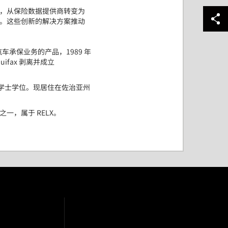
，从保险数据提供商转变为
。这些创新的解决方案推动
汽车承保业务的产品，
1989
年
uifax
剥离并成立
学士学位。现居住在佐治亚州
之一，属于
RELX
。