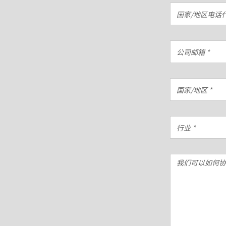
国
国家/地区电话代
家/
地
区
公
电
司
话
邮
代
箱
国
码
*
国家/地区 *
家/
*
地
区
行
*
行业 *
业
*
我
们
可
以
如
何
协