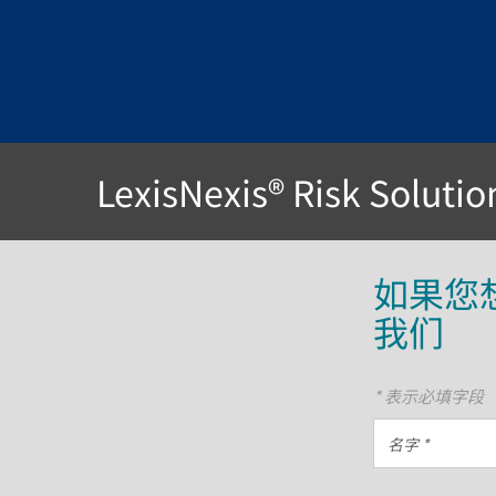
LexisNexis® Risk So
如果您
我们
* 表示必填字段
名
字
*