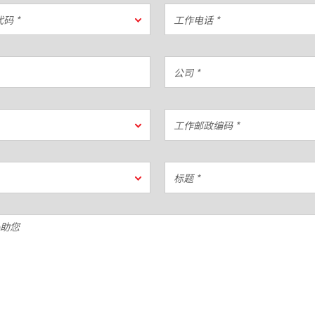
工
码 *
作
电
话
公
*
司
*
工
作
邮
政
标
编
题
码
*
*