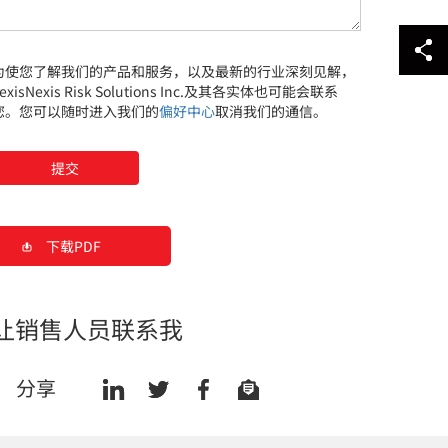
何
协
助
您
为使您了解我们的产品和服务，以及最新的行业深刻见解，
exisNexis Risk Solutions Inc.及其各实体也可能会联系
您。您可以随时进入我们的
偏好中心
取消我们的通信。
提交
下载PDF
让销售人员联系我
分享