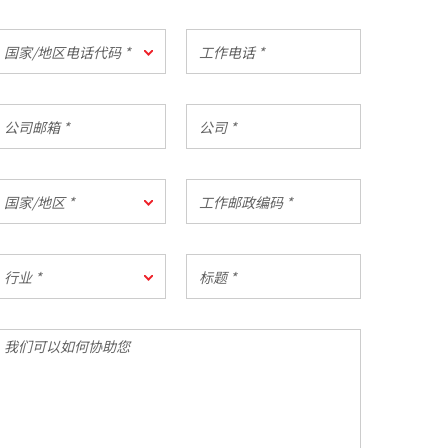
*
国
工
国家/地区电话代码 *
家/
作
地
电
区
话
公
公
电
*
司
司
话
邮
*
代
箱
国
工
码
国家/地区 *
家/
作
地
邮
区
政
行
标
编
行业 *
业
题
码
*
*
我
们
可
以
如