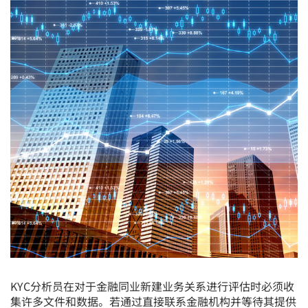
me
tog
KYC分析员在对于金融同业新建业务关系进行评估时必须收
集许多文件和数据。若通过直接联系金融机构并等待其提供