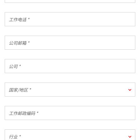
地
区
工
电
作
话
电
代
话
公
码
*
司
*
邮
箱
公
*
司
*
国
国家/地区 *
家/
地
区
工
*
作
邮
政
行
编
行业 *
业