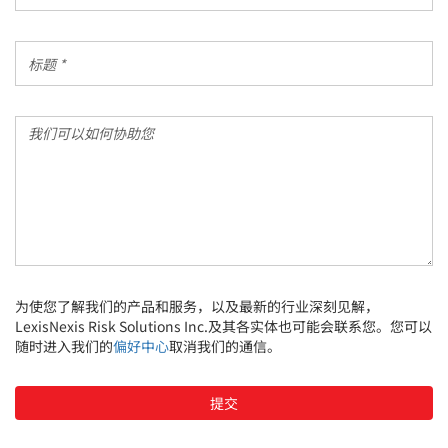
码
*
*
标
题
*
我
们
可
以
如
何
协
助
您
为使您了解我们的产品和服务，以及最新的行业深刻见解，
LexisNexis Risk Solutions Inc.及其各实体也可能会联系您。您可以
随时进入我们的
偏好中心
取消我们的通信。
提交