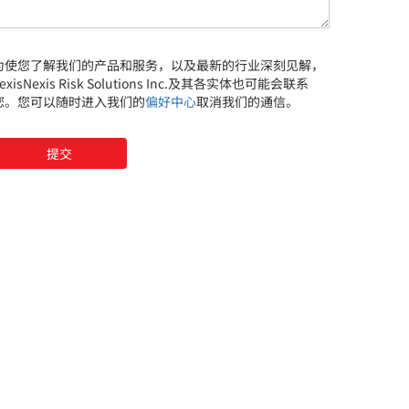
何
协
助
您
为使您了解我们的产品和服务，以及最新的行业深刻见解，
exisNexis Risk Solutions Inc.及其各实体也可能会联系
您。您可以随时进入我们的
偏好中心
取消我们的通信。
提交