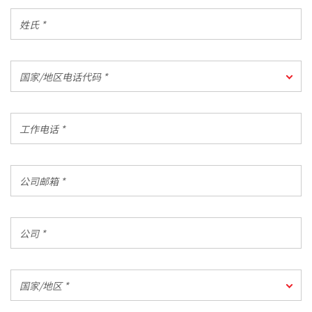
姓
氏
*
国
国家/地区电话代码 *
家/
地
区
工
电
作
话
电
代
话
公
码
*
司
*
邮
箱
公
*
司
*
国
国家/地区 *
家/
地