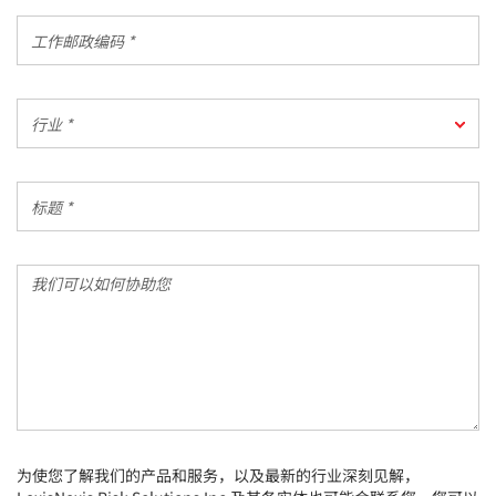
区
工
*
作
邮
政
行
编
行业 *
业
码
*
*
标
题
*
我
们
可
以
如
何
协
助
您
为使您了解我们的产品和服务，以及最新的行业深刻见解，