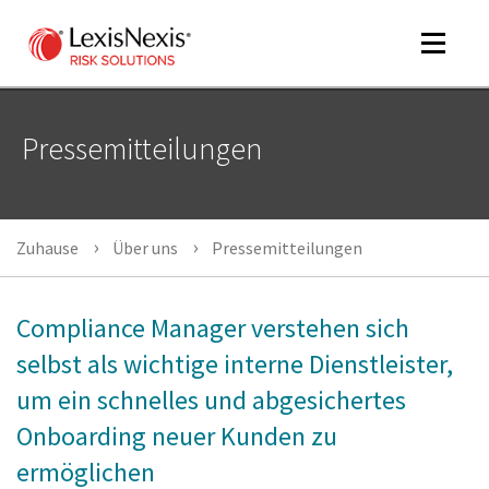
Toggle
navigat
Pressemitteilungen
m
tog
m
Zuhause
Über uns
Pressemitteilungen
tog
Compliance Manager verstehen sich
selbst als wichtige interne Dienstleister,
um ein schnelles und abgesichertes
m
Onboarding neuer Kunden zu
tog
ermöglichen