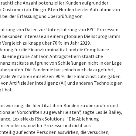
eträchtliche Anzahl potenzieller Kunden aufgrund der
r Customer) ab. Die größten Hürden bei der Aufnahme von
n bei der Erfassung und Überprüfung von
Nutzung von Daten zur Unterstützung von KYC-Prozessen
ute bekunden Interesse an einem globalen Dienstprogramm
 Vergleich zu knapp über 70 % im Jahr 2019.
derung für die Finanzkriminalität und die Compliance-
, da eine große Zahl von Antragstellern staatliche
nanzinstitute aufgrund von Schließungen nicht in der Lage
 überprüfen. Die Pandemie hat jedoch auch dazu geführt,
igitale Verfahren einsetzen. 90 % der Finanzinstitute gaben
 von Artifizieller Intelligenz (AI) und anderen Technologien
t hat.
antwortung, die Identität ihrer Kunden zu überprüfen und
ionaler Vorschriften zu gewährleisten", sagte Leslie Bailey,
iance, LexisNexis Risk Solutions. "Die Ablehnung
enter oder manueller Prozesse und nicht aus
hteilig auf echte Personen auswirken, die versuchen,