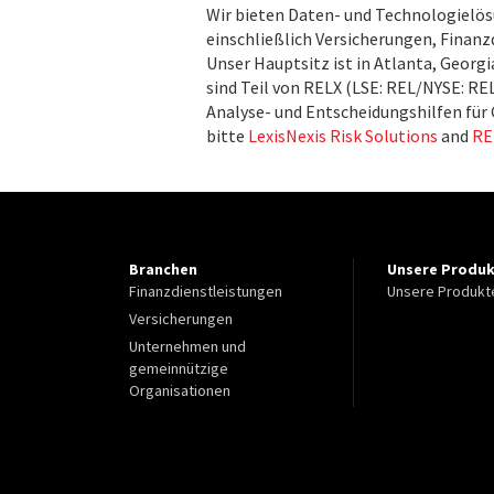
Wir bieten Daten- und Technologielös
einschließlich Versicherungen, Finan
Unser Hauptsitz ist in Atlanta, Georg
sind Teil von RELX (LSE: REL/NYSE: R
Analyse- und Entscheidungshilfen für
bitte
LexisNexis Risk Solutions
and
RE
Branchen
Unsere Produ
Finanzdienstleistungen
Unsere Produkt
Versicherungen
Unternehmen und
gemeinnützige
Organisationen