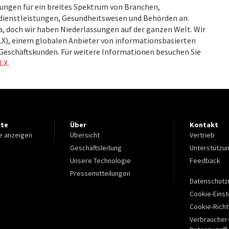
ungen für ein breites Spektrum von Branchen,
zdienstleistungen, Gesundheitswesen und Behörden an.
ia, doch wir haben Niederlassungen auf der ganzen Welt. Wir
ELX), einem globalen Anbieter von informationsbasierten
 Geschäftskunden. Für weitere Informationen besuchen Sie
LX
.
kte
Über
Kontakt
e anzeigen
Übersicht
Vertrieb
Geschäftsleitung
Unterstützu
Unsere Technologie
Feedback
Pressemitteilungen
Datenschutzr
Cookie-Einst
Cookie-Richtl
Verbraucher