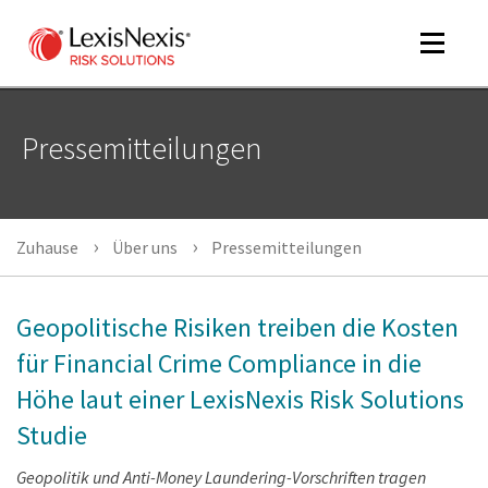
Toggle
navigat
Pressemitteilungen
m
tog
m
Zuhause
Über uns
Pressemitteilungen
tog
Geopolitische Risiken treiben die Kosten
für Financial Crime Compliance in die
Höhe laut einer LexisNexis Risk Solutions
m
Studie
tog
Geopolitik und Anti-Money Laundering-Vorschriften tragen