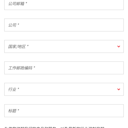
*
司
邮
箱
公
*
司
*
国
国家/地区 *
家/
地
区
工
*
作
邮
政
行
编
行业 *
业
码
*
*
标
题
*