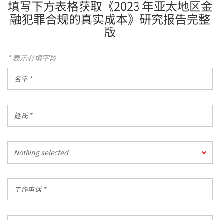
填写下方表格获取《2023 年亚太地区金
融犯罪合规的真实成本》研究报告完整
版
* 表示必填字段
名
字
*
姓
氏
*
Country
Nothing selected
Phone
Code
工
作
电
话
公