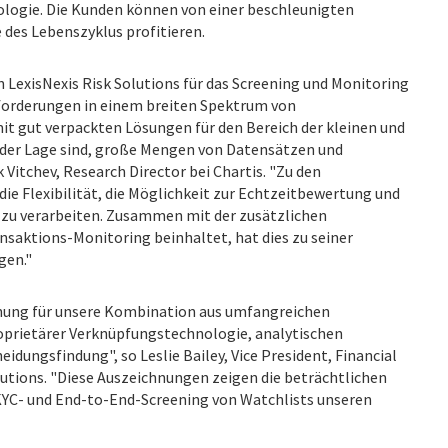
ologie. Die Kunden können von einer beschleunigten
 des Lebenszyklus profitieren.
n LexisNexis Risk Solutions für das Screening und Monitoring
forderungen in einem breiten Spektrum von
t gut verpackten Lösungen für den Bereich der kleinen und
 der Lage sind, große Mengen von Datensätzen und
Vitchev, Research Director bei Chartis. "Zu den
 Flexibilität, die Möglichkeit zur Echtzeitbewertung und
s zu verarbeiten. Zusammen mit der zusätzlichen
nsaktions-Monitoring beinhaltet, hat dies zu seiner
gen."
nnung für unsere Kombination aus umfangreichen
roprietärer Verknüpfungstechnologie, analytischen
idungsfindung", so Leslie Bailey, Vice President, Financial
utions. "Diese Auszeichnungen zeigen die beträchtlichen
 KYC- und End-to-End-Screening von Watchlists unseren