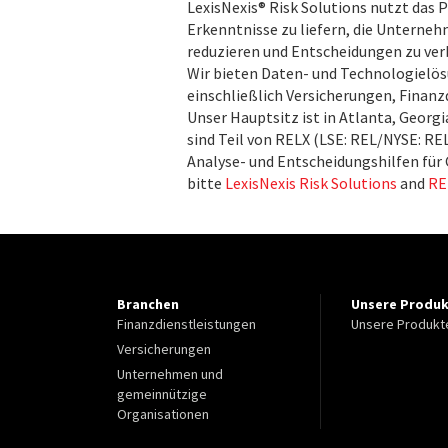
LexisNexis® Risk Solutions nutzt das 
Erkenntnisse zu liefern, die Unterne
reduzieren und Entscheidungen zu ve
Wir bieten Daten- und Technologielös
einschließlich Versicherungen, Finan
Unser Hauptsitz ist in Atlanta, Georg
sind Teil von RELX (LSE: REL/NYSE: R
Analyse- und Entscheidungshilfen für
bitte
LexisNexis Risk Solutions
and
RE
Branchen
Unsere Produ
Finanzdienstleistungen
Unsere Produkt
Versicherungen
Unternehmen und
gemeinnützige
Organisationen