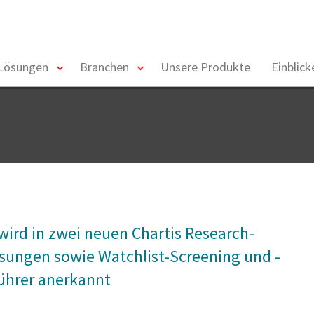
toggle
toggle
Lösungen
Branchen
Unsere Produkte
Einblic
menu
menu
 wird in zwei neuen Chartis Research-
sungen sowie Watchlist-Screening und -
führer anerkannt