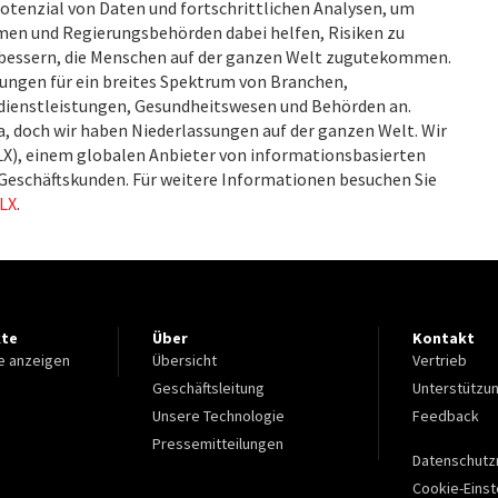
Potenzial von Daten und fortschrittlichen Analysen, um
hmen und Regierungsbehörden dabei helfen, Risiken zu
rbessern, die Menschen auf der ganzen Welt zugutekommen.
ungen für ein breites Spektrum von Branchen,
zdienstleistungen, Gesundheitswesen und Behörden an.
ia, doch wir haben Niederlassungen auf der ganzen Welt. Wir
ELX), einem globalen Anbieter von informationsbasierten
 Geschäftskunden. Für weitere Informationen besuchen Sie
LX
.
kte
Über
Kontakt
e anzeigen
Übersicht
Vertrieb
Geschäftsleitung
Unterstützu
Unsere Technologie
Feedback
Pressemitteilungen
Datenschutzr
Cookie-Einst