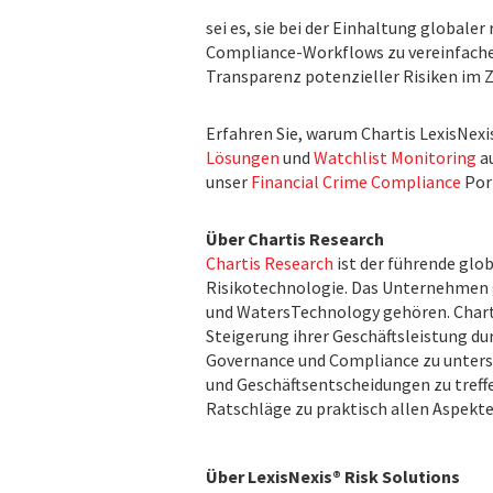
sei es, sie bei der Einhaltung globale
Compliance-Workflows zu vereinfachen,
Transparenz potenzieller Risiken im
Erfahren Sie, warum Chartis LexisNexi
Lösungen
und
Watchlist Monitoring
au
unser
Financial Crime Compliance
Port
Über Chartis Research
Chartis Research
ist der führende glo
Risikotechnologie. Das Unternehmen g
und WatersTechnology gehören. Charti
Steigerung ihrer Geschäftsleistung d
Governance und Compliance zu unterst
und Geschäftsentscheidungen zu tref
Ratschläge zu praktisch allen Aspekte
Über LexisNexis® Risk Solutions