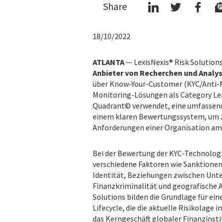
Share
18/10/2022
ATLANTA
— LexisNexis® Risk Solution
Anbieter von Recherchen und Analys
über Know-Your-Customer (KYC/Anti-
Monitoring-Lösungen als Category Lea
Quadrant© verwendet, eine umfassend
einem klaren Bewertungssystem, um z
Anforderungen einer Organisation am 
Bei der Bewertung der KYC-Technologie
verschiedene Faktoren wie Sanktionen
Identität, Beziehungen zwischen Unt
Finanzkriminalität und geografische A
Solutions bilden die Grundlage für e
Lifecycle, die die aktuelle Risikolage
das Kerngeschäft globaler Finanzinsti