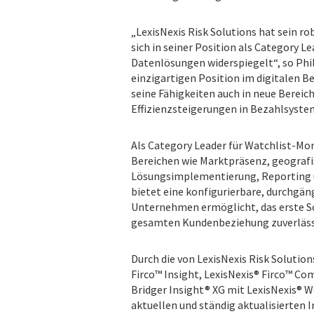
„LexisNexis Risk Solutions hat sein r
sich in seiner Position als Category 
Datenlösungen widerspiegelt“, so Phil
einzigartigen Position im digitalen B
seine Fähigkeiten auch in neue Bereich
Effizienzsteigerungen in Bezahlsyste
Als Category Leader für Watchlist-Mon
Bereichen wie Marktpräsenz, geograf
Lösungsimplementierung, Reporting un
bietet eine konfigurierbare, durchgäng
Unternehmen ermöglicht, das erste S
gesamten Kundenbeziehung zuverl
Durch die von LexisNexis Risk Solutio
Firco™ Insight, LexisNexis® Firco™ Com
Bridger Insight® XG mit LexisNexis®
aktuellen und ständig aktualisierten