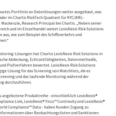
obustes Portfolio an Datenlösungen weiter ausgebaut, was
Leader im Chartis RiskTech Quadrant für KYC/AML-
 Mackenzie, Research Principal bei Chartis. „Neben seiner
ereich und im Einzelhandel weitet LexisNexis Risk Solutions
e aus, wie zum Beispiel des Schiffsverkehrs und
men.“
itoring-Lösungen hat Chartis LexisNexis Risk Solutions in
ische Abdeckung, Echtzeitfähigkeiten, Datenmethodik,
d Prüfverfahren bewertet. LexisNexis Risk Solutions
ige Lösung für das Screening von Watchlists, die es
creening und das laufende Monitoring während der
ässig durchzuführen.
ns angebotene Produktreihe - einschließlich LexisNexis®
pliance Link, LexisNexis® Firco™ Continuity und LexisNexis®
 World Compliance™ Data - haben Kunden Zugang zu
 Informationen über Beobachtungslisten und Sanktionen