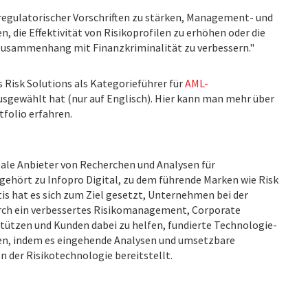
r regulatorischer Vorschriften zu stärken, Management- und
 die Effektivität von Risikoprofilen zu erhöhen oder die
 Zusammenhang mit Finanzkriminalität zu verbessern."
s Risk Solutions als Kategorieführer für
AML-
sgewählt hat (nur auf Englisch). Hier kann man mehr über
folio erfahren.
bale Anbieter von Recherchen und Analysen für
ehört zu Infopro Digital, zu dem führende Marken wie Risk
s hat es sich zum Ziel gesetzt, Unternehmen bei der
urch ein verbessertes Risikomanagement, Corporate
ützen und Kunden dabei zu helfen, fundierte Technologie-
fen, indem es eingehende Analysen und umsetzbare
n der Risikotechnologie bereitstellt.