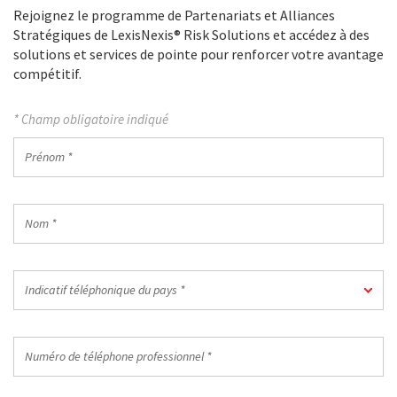
Rejoignez le programme de Partenariats et Alliances
Stratégiques de LexisNexis® Risk Solutions et accédez à des
solutions et services de pointe pour renforcer votre avantage
compétitif.
* Champ obligatoire indiqué
Prénom
*
Nom
*
Indicatif
Indicatif téléphonique du pays *
téléphonique
du
pays
Numéro
*
de
téléphone