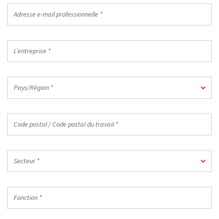
professionnel
Adresse
*
e-
mail
professionnelle
L’entreprise
*
*
Pays/Région
Pays/Région *
*
Code
postal
/
Code
Secteur
postal
Secteur *
*
du
travail
Fonction
*
*