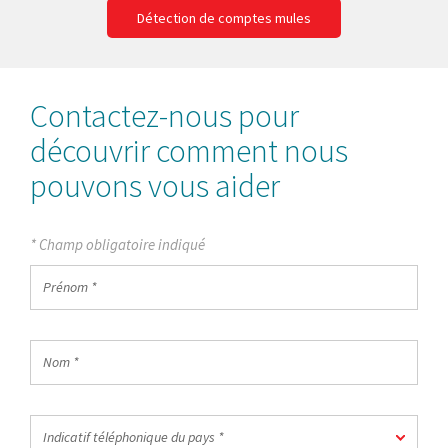
Détection de comptes mules
Contactez-nous pour
découvrir comment nous
pouvons vous aider
* Champ obligatoire indiqué
Prénom
*
Nom
*
Indicatif
Indicatif téléphonique du pays *
téléphonique