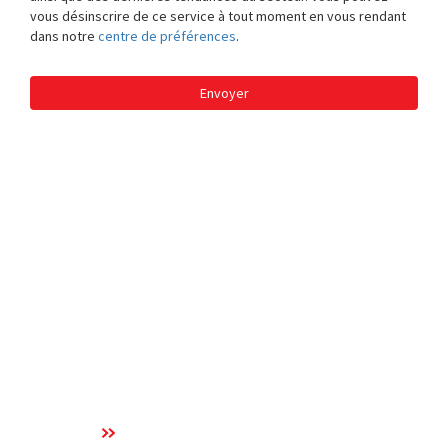
vous désinscrire de ce service à tout moment en vous rendant
dans notre
centre de préférences
.
Envoyer
Nous croyons au pouvoir
des données et de l'analyse
pour gérer les risques et
identifier les opportunités.
En savoir plus sur notre technologie