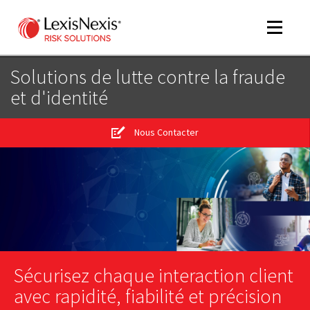
Toggle
navigat
Solutions de lutte contre la fraude
et d'identité
m
tog
Nous Contacter
m
tog
Sécurisez chaque interaction client
m
avec rapidité, fiabilité et précision
tog