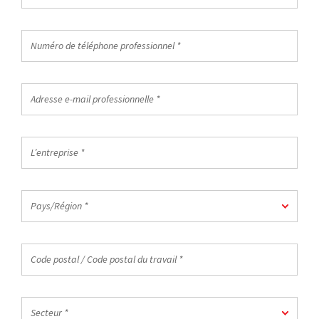
du
pays
Numéro
*
de
téléphone
professionnel
Adresse
*
e-
mail
professionnelle
L’entreprise
*
*
Pays/Région
Pays/Région *
*
Code
postal
/
Code
Secteur
postal
Secteur *