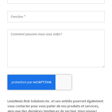
*
du
travail
Fonction
*
*
Comment
pouvons-
nous
vous
aider?
LexisNexis Risk Solutions Inc. et ses entités pourront également
vous contacter pour vous parler de nos produits et services,
ainsi que des dernières tendances du secteur. Vous pouvez