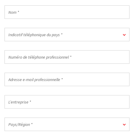
Nom
*
Indicatif
Indicatif téléphonique du pays *
téléphonique
du
pays
Numéro
*
de
téléphone
professionnel
Adresse
*
e-
mail
professionnelle
L’entreprise
*
*
Pays/Région
Pays/Région *
*