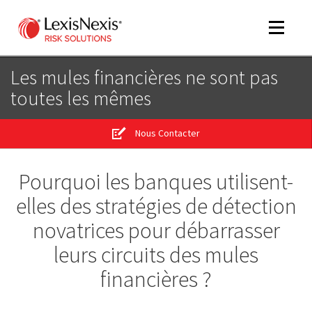
Toggle
navigat
Les mules financières ne sont pas
toutes les mêmes
m
tog
Nous Contacter
m
tog
Pourquoi les banques utilisent-
elles des stratégies de détection
novatrices pour débarrasser
leurs circuits des mules
financières ?
m
tog