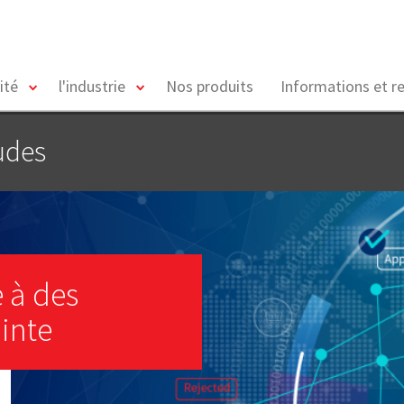
toggle
toggle
ité
l'industrie
Nos produits
Informations et r
menu
menu
udes
e à des
inte