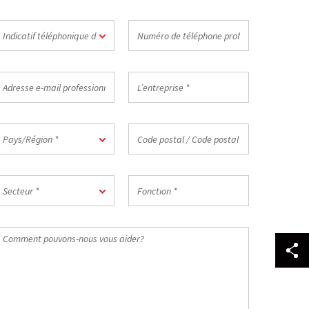
ndicatif
Numéro
Indicatif téléphonique du pays *
éléphonique
de
u
téléphone
ays
professionnel
dresse
L’entreprise
*
-
*
ail
rofessionnelle
ays/Région
Code
Pays/Région *
postal
/
Code
ecteur
Fonction
postal
Secteur *
*
du
travail
Comment
*
ouvons-
ous
ous
ider?