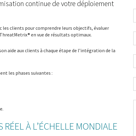
imisation continue de votre déploiement
I
t
d
c les clients pour comprendre leurs objectifs, évaluer
p
 ThreatMetrix® en vue de résultats optimaux.
A
*
e
m
on aide aux clients à chaque étape de l’intégration de la
p
P
*
*
nt les phases suivantes :
S
*
e.
p
n
v
 RÉEL À L’ÉCHELLE MONDIALE
a