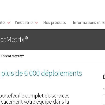
toggle
toggle
ité
l'industrie
Nos produits
Informations et r
menu
menu
eatMetrix®
s ThreatMetrix®
c plus de 6 000 déploiements
*
portefeuille complet de services
P
ficacement votre équipe dans la
*