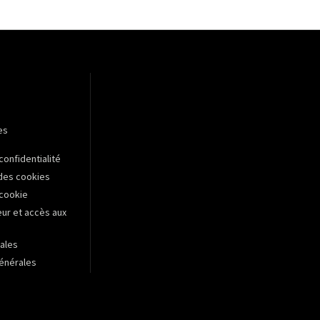
es
confidentialité
des cookies
 cookie
r et accès aux
ales
énérales