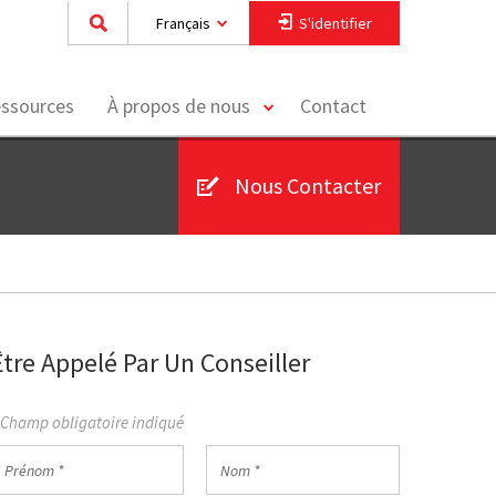
Français
S'identifier
toggle
essources
À propos de nous
Contact
menu
Nous Contacter
Être Appelé Par Un Conseiller
 Champ obligatoire indiqué
rénom
Nom
*