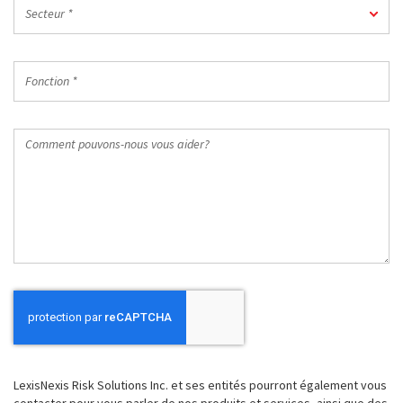
Secteur
postal
Secteur *
*
du
travail
Fonction
*
*
Comment
pouvons-
nous
vous
aider?
LexisNexis Risk Solutions Inc. et ses entités pourront également vous
contacter pour vous parler de nos produits et services, ainsi que des