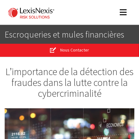
Toggle
navigat
Escroqueries et mules financières
Nous Contacter
m
tog
L’importance de la détection des
m
tog
fraudes dans la lutte contre la
cybercriminalité
m
tog