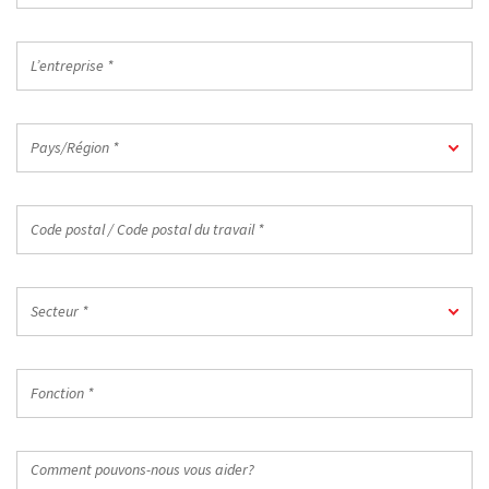
mail
professionnelle
L’entreprise
*
*
Pays/Région
Pays/Région *
*
Code
postal
/
Code
Secteur
postal
Secteur *
*
du
travail
Fonction
*
*
Comment
pouvons-