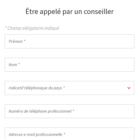
Être appelé par un conseiller
* Champ obligatoire indiqué
Prénom
*
Nom
*
Indicatif
Indicatif téléphonique du pays *
téléphonique
du
pays
Numéro
*
de
téléphone
professionnel
Adresse
*
e-