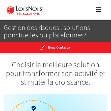
Toggle
navigat
Gestion des risques : solutions
ponctuelles ou plateformes?
m
tog
Nous Contacter
m
tog
Choisir la meilleure solution
pour transformer son activité et
stimuler la croissance.
m
tog