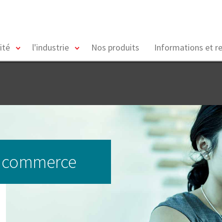
toggle
toggle
ité
l'industrie
Nos produits
Informations et r
menu
menu
le commerce