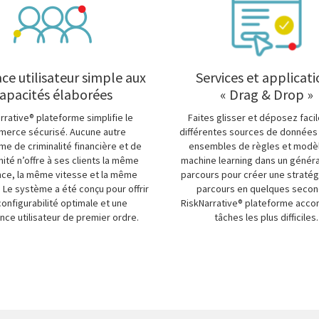
ace utilisateur simple aux
Services et applicat
apacités élaborées
« Drag & Drop »
rrative® plateforme simplifie le
Faites glisser et déposez faci
erce sécurisé. Aucune autre
différentes sources de données 
me de criminalité financière et de
ensembles de règles et modè
ité n’offre à ses clients la même
machine learning dans un génér
nce, la même vitesse et la même
parcours pour créer une stratég
. Le système a été conçu pour offrir
parcours en quelques secon
onfigurabilité optimale et une
RiskNarrative® plateforme accom
nce utilisateur de premier ordre.
tâches les plus difficiles.