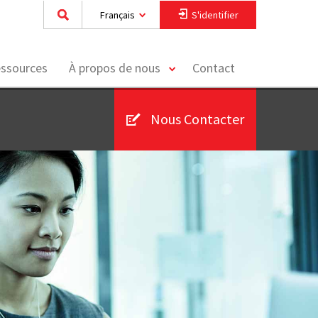
Français
S'identifier
toggle
essources
À propos de nous
Contact
menu
Nous Contacter