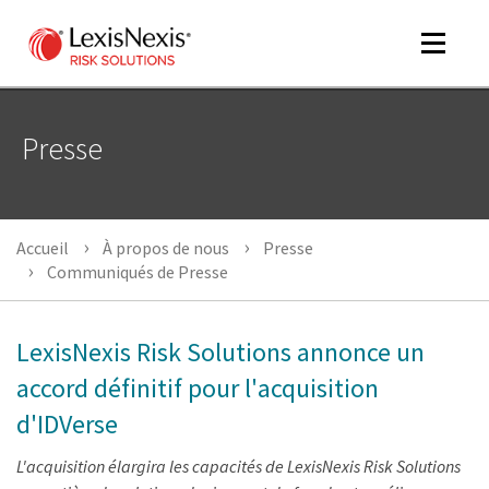
Toggle
navigat
Presse
m
tog
Accueil
À propos de nous
Presse
m
Communiqués de Presse
tog
LexisNexis Risk Solutions annonce un
accord définitif pour l'acquisition
d'IDVerse
m
L'acquisition élargira les capacités de LexisNexis Risk Solutions
tog