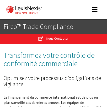
Toggle
navigat
Firco™ Trade Compliance
Nous Contacter
m
tog
Transformez votre contrôle de
m
tog
conformité commerciale
Optimisez votre processus d’obligations de
vigilance.
Le financement du commerce international est de plus en
m
plus surveillé ces dernières années. Les équipes de
tog