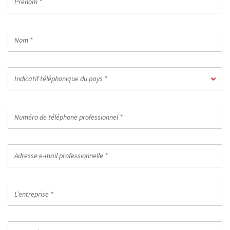
*
Nom
*
Indicatif
Indicatif téléphonique du pays *
téléphonique
du
pays
Numéro
*
de
téléphone
professionnel
Adresse
*
e-
mail
professionnelle
L’entreprise
*
*
Pays/Région