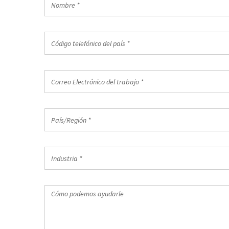
*
Código
Código telefónico del país *
telefónico
del
país
Correo
*
Electrónico
del
trabajo
País/Región
*
País/Región *
*
Industria
Industria *
*
Cómo
podemos
ayudarle