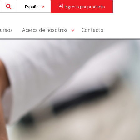
Español
Ingreso por producto
toggle
ursos
Acerca de nosotros
Contacto
menu