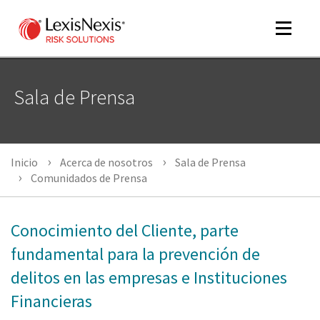
Toggle
navigat
Sala de Prensa
m
tog
m
Inicio
Acerca de nosotros
Sala de Prensa
tog
Comunidados de Prensa
Conocimiento del Cliente, parte
m
fundamental para la prevención de
tog
delitos en las empresas e Instituciones
Financieras