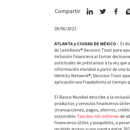
Compartir
28/06/2022
ATLANTA y CIUDAD DE MÉXICO
– El d
de LexisNexis® Decision Trust para ayu
inclusión financiera al tomar decision
solicitudes de préstamos a la vez que 
información mundial a partir de una ba
Identity Network®, Decision Trust ayud
aplicación sea fraudulenta al tiempo q
El Banco Mundial describe a la inclusi
productos y servicios financieros útile
(transacciones, pagos, ahorros, crédi
sostenible.
Casi dos mil millones
de ad
financieros útiles y asequibles, a pes
recibido acceso a una cuenta entre 201