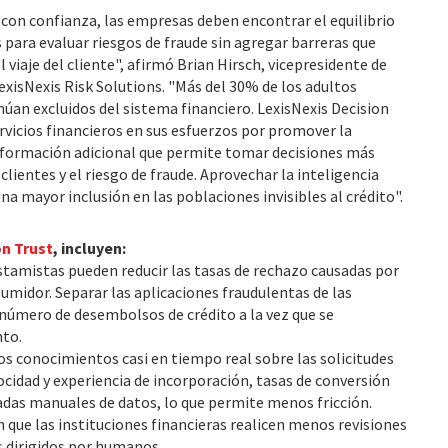
 con confianza, las empresas deben encontrar el equilibrio
para evaluar riesgos de fraude sin agregar barreras que
 viaje del cliente", afirmó Brian Hirsch, vicepresidente de
LexisNexis Risk Solutions. "Más del 30% de los adultos
úan excluidos del sistema financiero. LexisNexis Decision
rvicios financieros en sus esfuerzos por promover la
información adicional que permite tomar decisiones más
clientes y el riesgo de fraude. Aprovechar la inteligencia
na mayor inclusión en las poblaciones invisibles al crédito".
on Trust
, incluyen:
estamistas pueden reducir las tasas de rechazo causadas por
umidor. Separar las aplicaciones fraudulentas de las
número de desembolsos de crédito a la vez que se
nto.
 los conocimientos casi en tiempo real sobre las solicitudes
idad y experiencia de incorporación, tasas de conversión
adas manuales de datos, lo que permite menos fricción.
 que las instituciones financieras realicen menos revisiones
 dirigidos por humanos.