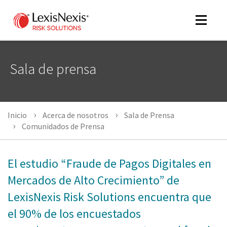
Toggle
navigat
Sala de prensa
m
tog
m
Inicio
Acerca de nosotros
Sala de Prensa
tog
Comunidados de Prensa
El estudio “Fraude de Pagos Digitales en
m
Mercados de Alto Crecimiento” de
tog
LexisNexis Risk Solutions encuentra que
el 90% de los encuestados