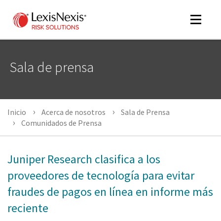
Toggle
navigat
Sala de prensa
m
tog
m
Inicio
Acerca de nosotros
Sala de Prensa
tog
Comunidados de Prensa
Juniper Research clasifica a los
m
proveedores de tecnología para evitar
tog
fraudes de pagos en línea en informe más
reciente