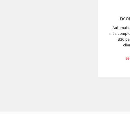
Inco
Automatic
más complej
B2C pa
clie