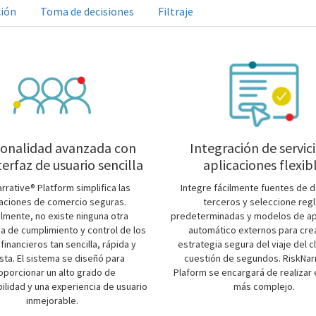
ión
Toma de decisiones
Filtraje
ionalidad avanzada con
Integración de servici
terfaz de usuario sencilla
aplicaciones flexib
rrative® Platform simplifica las
Integre fácilmente fuentes de 
aciones de comercio seguras.
terceros y seleccione reg
lmente, no existe ninguna otra
predeterminadas y modelos de ap
a de cumplimiento y control de los
automático externos para cre
 financieros tan sencilla, rápida y
estrategia segura del viaje del c
sta. El sistema se diseñó para
cuestión de segundos. RiskNar
oporcionar un alto grado de
Plaform se encargará de realizar 
ilidad y una experiencia de usuario
más complejo.
inmejorable.