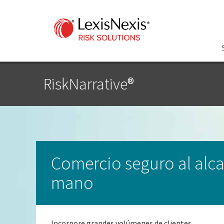
RiskNarrative®
Comercio seguro al alca
mano
Incorpore grandes volúmenes de clientes