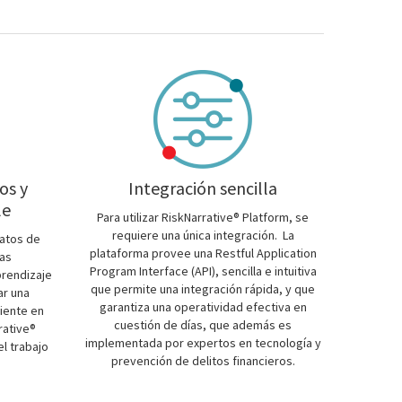
os y
Integración sencilla
le
Para utilizar RiskNarrative® Platform, se
requiere una única integración. La
datos de
plataforma provee una Restful Application
las
Program Interface (API), sencilla e intuitiva
rendizaje
que permite una integración rápida, y que
ar una
garantiza una operatividad efectiva en
liente en
cuestión de días, que además es
rative®
implementada por expertos en tecnología y
el trabajo
prevención de delitos financieros.