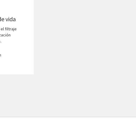
de vida
el filtraje
zación
.
n