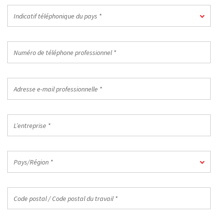
Indicatif
Indicatif téléphonique du pays *
téléphonique
du
pays
Numéro
*
de
téléphone
professionnel
Adresse
*
e-
mail
professionnelle
L’entreprise
*
*
Pays/Région
Pays/Région *
*
Code
postal
/