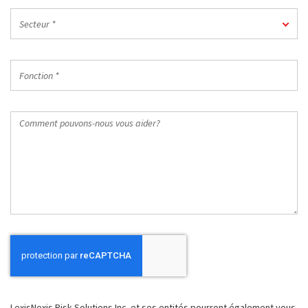
Code
Secteur
postal
Secteur *
*
du
travail
Fonction
*
*
Comment
pouvons-
nous
vous
aider?
LexisNexis Risk Solutions Inc. et ses entités pourront également vous