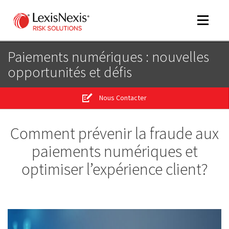
Toggle
navigat
Paiements numériques : nouvelles
opportunités et défis
m
tog
Nous Contacter
m
tog
Comment prévenir la fraude aux
paiements numériques et
optimiser l’expérience client?
m
tog