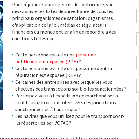
Pour répondre aux exigences de conformité, vous
devez suivre les listes de surveillance de tous les
I
principaux organismes de sanction, organismes
t
d'application de la loi, médias et régulateurs
d
financiers du monde entier afin de répondre à des
p
A
questions telles que :
*
e
m
Cette personne est-elle une
personne
p
P
politiquement exposée (PPE)
?
*
*
Cette personne est-elle une personne dont la
réputation est exposée (REP) ?
Certaines des entreprises avec lesquelles vous
S
effectuez des transactions sont-elles sanctionnées ?
*
Participez-vous à l'expédition de marchandises à
double usage ou contrôlées vers des juridictions
sanctionnées et à haut risque ?
p
Les navires que vous utilisez pour le transport sont-
n
ils répertoriés par l'OFAC ?
v
a