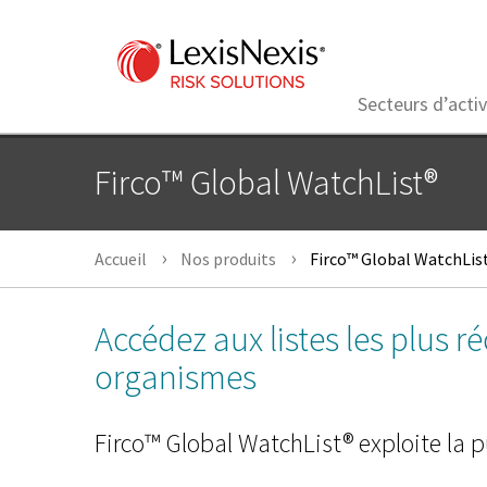
Secteurs d’activ
Firco™ Global WatchList®
Accueil
Nos produits
Firco™ Global WatchLis
Accédez aux listes les plus r
organismes
Firco™ Global WatchList® exploite la 