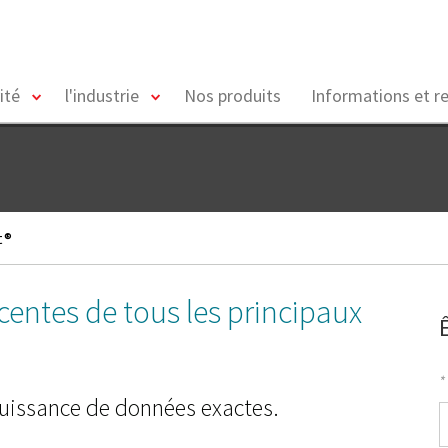
toggle
toggle
ité
l'industrie
Nos produits
Informations et r
menu
menu
t®
écentes de tous les principaux
*
puissance de données exactes.
P
*