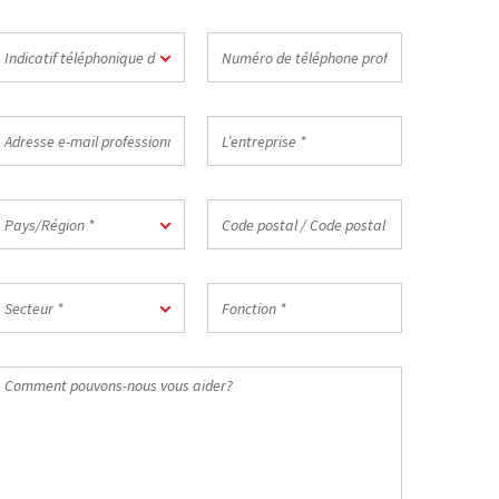
ndicatif
Numéro
Indicatif téléphonique du pays *
éléphonique
de
u
téléphone
ays
professionnel
dresse
L’entreprise
*
-
*
ail
rofessionnelle
ays/Région
Code
Pays/Région *
postal
/
Code
ecteur
Fonction
postal
Secteur *
*
du
travail
Comment
*
ouvons-
ous
ous
ider?