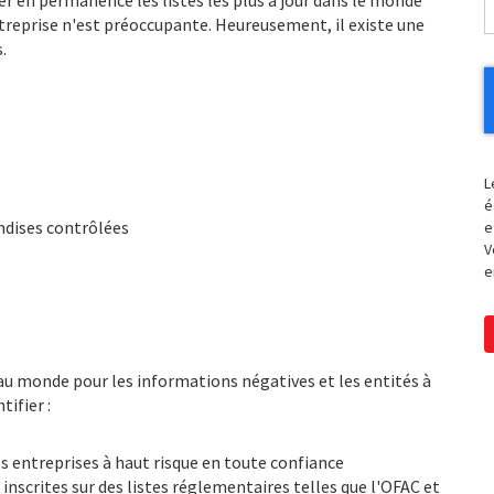
r en permanence les listes les plus à jour dans le monde
treprise n'est préoccupante. Heureusement, il existe une
.
L
é
ndises contrôlées
e
V
e
au monde pour les informations négatives et les entités à
tifier :
s entreprises à haut risque en toute confiance
inscrites sur des listes réglementaires telles que l'OFAC et