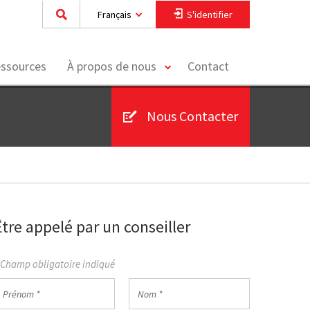
Français
S'identifier
toggle
essources
À propos de nous
Contact
menu
Nous Contacter
Être appelé par un conseiller
 Champ obligatoire indiqué
rénom
Nom
*