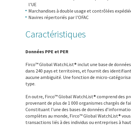
l'UE
Marchandises à double usage et contrôlées expédiées
Navires répertoriés par l'OFAC
Caractéristiques
Données PPE et PER
Firco™ Global WatchList® inclut une base de données
dans 240 pays et territoires, et fournit des identifi
aucune ambiguïté. Une fonction de micro-catégorisat
type.
En outre, Firco™ Global WatchList® comprend des pro
provenant de plus de 1 000 organismes chargés de fair
Constituant l’une des bases de données d’information
complètes au monde, Firco™ Global WatchList® vous a
transactions liés à des individus ou entreprises à haut