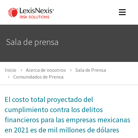
Toggle
navigat
Sala de prensa
m
tog
m
Inicio
Acerca de nosotros
Sala de Prensa
tog
Comunidados de Prensa
El costo total proyectado del
m
cumplimiento contra los delitos
tog
financieros para las empresas mexicanas
en 2021 es de mil millones de dólares