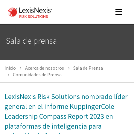
Toggle
navigat
Sala de prensa
m
tog
m
Inicio
Acerca de nosotros
Sala de Prensa
tog
Comunidados de Prensa
LexisNexis Risk Solutions nombrado líder
m
general en el informe KuppingerCole
tog
Leadership Compass Report 2023 en
plataformas de inteligencia para