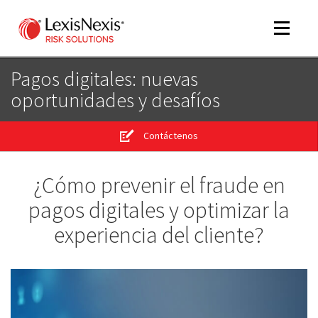
Toggle
navigat
Pagos digitales: nuevas
oportunidades y desafíos
m
tog
Contáctenos
m
tog
¿Cómo prevenir el fraude en
pagos digitales y optimizar la
experiencia del cliente?
m
tog