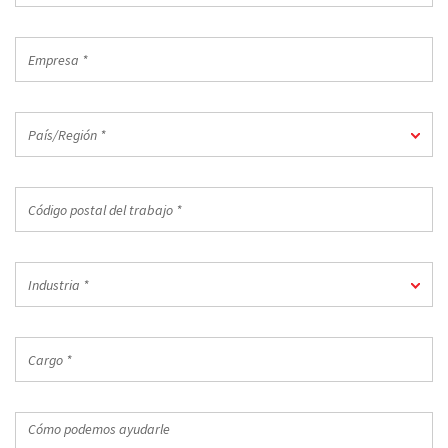
del
trabajo
Empresa
*
*
País/Región
País/Región *
*
Código
postal
del
trabajo
Industria
*
Industria *
*
Cargo
*
Cómo
podemos