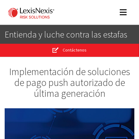
Toggle
navigat
Entienda y luche contra las estafas
Contáctenos
m
tog
m
Implementación de soluciones
tog
de pago push autorizado de
última generación
m
tog