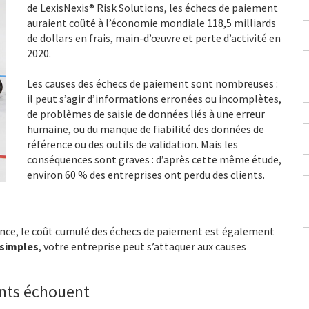
de LexisNexis® Risk Solutions, les échecs de paiement
auraient coûté à l’économie mondiale 118,5 milliards
I
de dollars en frais, main-d’œuvre et perte d’activité en
t
2020.
d
p
A
Les causes des échecs de paiement sont nombreuses :
*
e
il peut s’agir d’informations erronées ou incomplètes,
m
de problèmes de saisie de données liés à une erreur
p
humaine, ou du manque de fiabilité des données de
P
*
référence ou des outils de validation. Mais les
*
conséquences sont graves : d’après cette même étude,
environ 60 % des entreprises ont perdu des clients.
S
*
sance, le coût cumulé des échecs de paiement est également
 simples
, votre entreprise peut s’attaquer aux causes
p
n
v
nts échouent
a