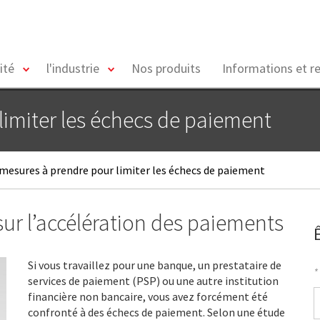
toggle
toggle
ité
l'industrie
Nos produits
Informations et r
menu
menu
limiter les échecs de paiement
 mesures à prendre pour limiter les échecs de paiement
sur l’accélération des paiements
Si vous travaillez pour une banque, un prestataire de
*
services de paiement (PSP) ou une autre institution
P
financière non bancaire, vous avez forcément été
*
confronté à des échecs de paiement. Selon une étude