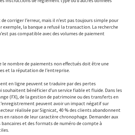
les instructions de règlement type ou d’autres données
 de corriger l’erreur, mais il n’est pas toujours simple pour
ar exemple, la banque a refusé la transaction. La recherche
’est pas compatible avec des volumes de paiement
e le nombre de paiements non effectués doit être une
es et la réputation de l’entreprise.
ment en ligne peuvent se traduire par des pertes
i souhaitent bénéficier d’un service fiable et fluide. Dans les
ange (FX), de la gestion de patrimoine ou des transferts en
de l’enregistrement peuvent avoir un impact négatif sur
 secteur réalisée par Signicat, 40 % des clients abandonnent
les en raison de leur caractère chronophage. Demander aux
es bancaires et des formats de numéro de compte à
iles.