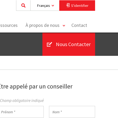
Français
S'identifier
toggle
essources
À propos de nous
Contact
menu
Nous Contacter
Être appelé par un conseiller
 Champ obligatoire indiqué
rénom
Nom
*