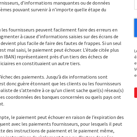
 fournisseurs, d’informations manquantes ou de données
lèmes pouvant survenir à n’importe quelle étape du
u les fournisseurs peuvent facilement faire des erreurs en
augmenter à cause d’informations saisies sur des écrans de
devient plus facile de faire des fautes de frappes. Si un seul
est mal saisi, le paiement peut échouer. L’étude citée plus
L
 IBAN) représentaient près d’un tiers des échecs de
é
ciaires en constituaient un autre tiers.
e
V
e
’échec des paiements. Jusqu’à dix informations sont
’est donc guère étonnant que les clients ou les fournisseurs
liste de s’attendre à ce qu’un client sache quel(s) réseau(s)
t les coordonnées des banques concernées ou quels pays ont
t.
te, le paiement peut échouer en raison de l’expiration des
ent avec les paiements fournisseurs, pour lesquels il peut
ecte des instructions de paiement et le paiement même,