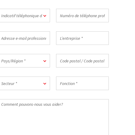
ndicatif
Numéro
Indicatif téléphonique du pays *
éléphonique
de
u
téléphone
ays
professionnel
dresse
L’entreprise
*
-
*
ail
rofessionnelle
ays/Région
Code
Pays/Région *
postal
/
Code
ecteur
Fonction
postal
Secteur *
*
du
travail
Comment
*
ouvons-
ous
ous
ider?