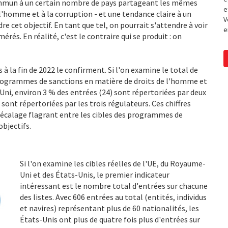
ommun à un certain nombre de pays partageant les mêmes
e
e l'homme et à la corruption - et une tendance claire à un
V
e cet objectif. En tant que tel, on pourrait s'attendre à voir
e
rés. En réalité, c'est le contraire qui se produit : on
 à la fin de 2022 le confirment. Si l'on examine le total de
programmes de sanctions en matière de droits de l'homme et
Uni, environ 3 % des entrées (24) sont répertoriées par deux
 sont répertoriées par les trois régulateurs. Ces chiffres
 décalage flagrant entre les cibles des programmes de
bjectifs.
Si l'on examine les cibles réelles de l'UE, du Royaume-
Uni et des États-Unis, le premier indicateur
intéressant est le nombre total d'entrées sur chacune
des listes. Avec 606 entrées au total (entités, individus
et navires) représentant plus de 60 nationalités, les
États-Unis ont plus de quatre fois plus d'entrées sur