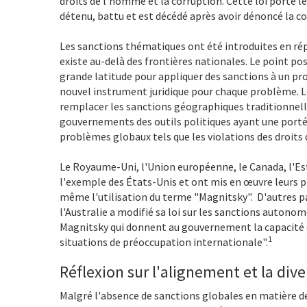
droits de l'homme et la corruption. Cette loi porte le
détenu, battu et est décédé après avoir dénoncé la co
Les sanctions thématiques ont été introduites en rép
existe au-delà des frontières nationales. Le point po
grande latitude pour appliquer des sanctions à un pro
nouvel instrument juridique pour chaque problème. L
remplacer les sanctions géographiques traditionnel
gouvernements des outils politiques ayant une porté
problèmes globaux tels que les violations des droits
Le Royaume-Uni, l'Union européenne, le Canada, l'Esto
l'exemple des États-Unis et ont mis en œuvre leurs 
même l'utilisation du terme "Magnitsky". D'autres p
l'Australie a modifié sa loi sur les sanctions autono
Magnitsky qui donnent au gouvernement la capacité de
1
situations de préoccupation internationale".
Réflexion sur l'alignement et la di
Malgré l'absence de sanctions globales en matière de