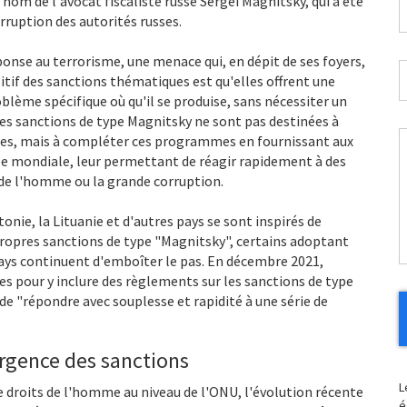
 nom de l'avocat fiscaliste russe Sergei Magnitsky, qui a été
P
*
rruption des autorités russes.
*
onse au terrorisme, une menace qui, en dépit de ses foyers,
S
sitif des sanctions thématiques est qu'elles offrent une
*
blème spécifique où qu'il se produise, sans nécessiter un
es sanctions de type Magnitsky ne sont pas destinées à
les, mais à compléter ces programmes en fournissant aux
p
e mondiale, leur permettant de réagir rapidement à des
n
 de l'homme ou la grande corruption.
v
a
nie, la Lituanie et d'autres pays se sont inspirés de
propres sanctions de type "Magnitsky", certains adoptant
ays continuent d'emboîter le pas. En décembre 2021,
mes pour y inclure des règlements sur les sanctions de type
 "répondre avec souplesse et rapidité à une série de
vergence des sanctions
L
 droits de l'homme au niveau de l'ONU, l'évolution récente
é