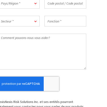
ays/Région
Code
Pays/Région *
postal
/
Code
ecteur
Fonction
postal
Secteur *
*
du
travail
Comment
*
ouvons-
ous
ous
ider?
exisNexis Risk Solutions Inc. et ses entités pourront
galement vous contacter pour vous parler de nos produits