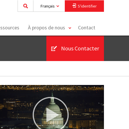
Français
S'identifier
toggle
essources
À propos de nous
Contact
menu
Nous Contacter