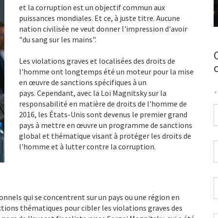
et la corruption est un objectif commun aux
puissances mondiales. Et ce, à juste titre. Aucune
nation civilisée ne veut donner l'impression d'avoir
"du sang sur les mains".
Les violations graves et localisées des droits de
l'homme ont longtemps été un moteur pour la mise
en œuvre de sanctions spécifiques à un
pays. Cependant, avec la Loi Magnitsky sur la
*
responsabilité en matière de droits de l'homme de
P
2016, les États-Unis sont devenus le premier grand
*
pays à mettre en œuvre un programme de sanctions
global et thématique visant à protéger les droits de
I
l'homme et à lutter contre la corruption.
t
d
p
A
*
e
nnels qui se concentrent sur un pays ou une région en
m
nctions thématiques pour cibler les violations graves des
p