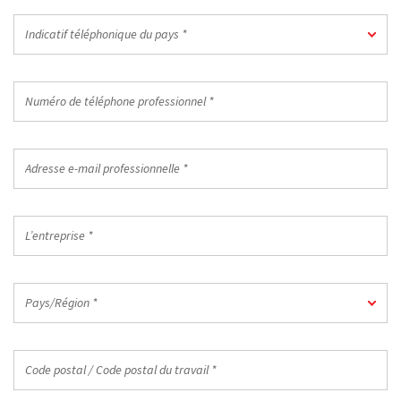
Indicatif
Indicatif téléphonique du pays *
téléphonique
du
pays
Numéro
*
de
téléphone
professionnel
Adresse
*
e-
mail
professionnelle
L’entreprise
*
*
Pays/Région
Pays/Région *
*
Code
postal
/