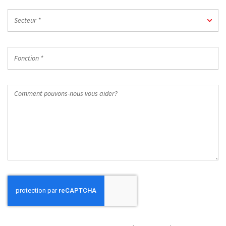
Code
Secteur
postal
Secteur *
*
du
travail
Fonction
*
*
Comment
pouvons-
nous
vous
aider?