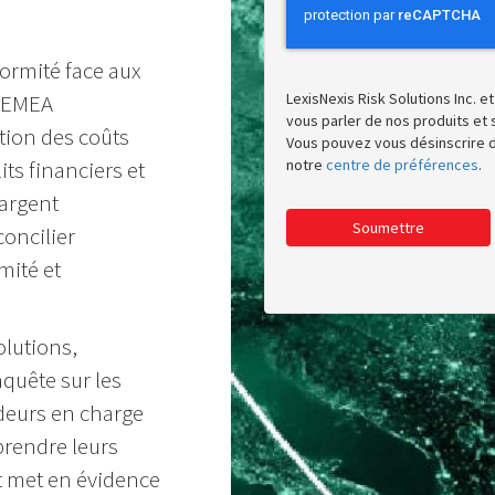
formité face aux
n EMEA
LexisNexis Risk Solutions Inc. 
vous parler de nos produits et 
tion des coûts
Vous pouvez vous désinscrire 
ts financiers et
notre
centre de préférences
.
’argent
Soumettre
oncilier
mité et
olutions,
quête sur les
ideurs en charge
prendre leurs
nt met en évidence