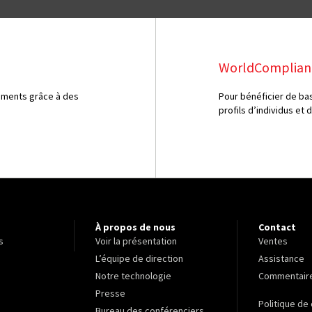
WorldComplian
ements grâce à des
Pour bénéficier de b
profils d’individus et 
À propos de nous
Contact
s
Voir la présentation
Ventes
L’équipe de direction
Assistance
Notre technologie
Commentair
Presse
Politique de 
Bureau des conférenciers