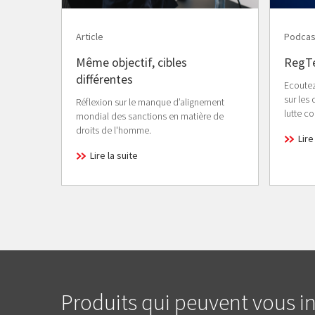
Article
Podcas
Même objectif, cibles
RegTe
différentes
Ecoutez
sur les
Réflexion sur le manque d’alignement
lutte co
mondial des sanctions en matière de
droits de l'homme.
Lire
Lire la suite
Produits qui peuvent vous in