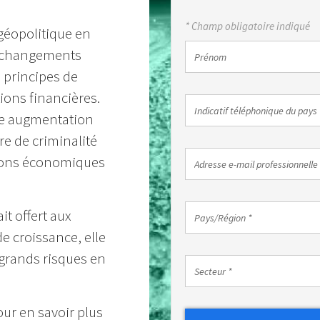
* Champ obligatoire indiqué
géopolitique en
Prénom
es changements
s principes de
ions financières.
Indicatif
Indicatif téléphonique du pays 
ne augmentation
téléphonique
du
re de criminalité
pays
Adresse
ssions économiques
*
e-
mail
professionnelle
Pays/Région
it offert aux
*
Pays/Région *
*
de croissance, elle
 grands risques en
Secteur
Secteur *
*
ur en savoir plus