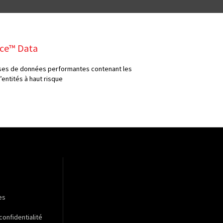
ce™ Data
ases de données performantes contenant les
d’entités à haut risque
es
confidentialité