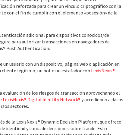
ificación reforzada para crear un vínculo criptográfico con la
nte con el fin de cumplir con el elemento «posesión» de la
autenticación adicional para dispositivos conocidos/de
segura para autorizar transacciones en navegadores de
is® Push Authentication.
e un usuario con un dispositivo, página web o aplicación en
 cliente legítimo, un bot o un estafador con
LexisNexis®
a evaluación de los riesgos de transacción aprovechando el
de
LexisNexis® Digital Identity Network®
y accediendo a datos
ersos sectores.
avés de la LexisNexis® Dynamic Decision Platform, que ofrece
 de identidad y toma de decisiones sobre fraude. Esto
entos y datos para tomar las decisiones de riesgo más