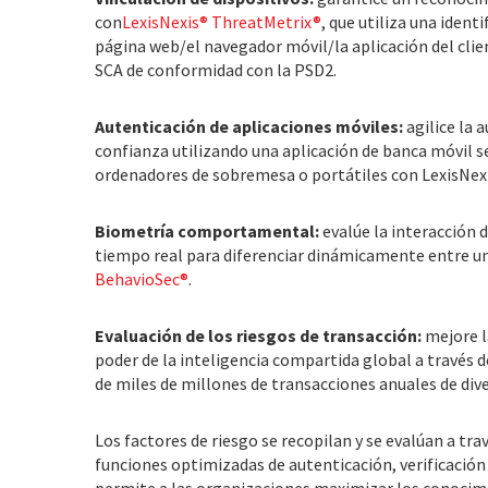
con
LexisNexis® ThreatMetrix®
, que utiliza una ident
página web/el navegador móvil/la aplicación del clie
SCA de conformidad con la PSD2.
Autenticación de aplicaciones móviles:
agilice la 
confianza utilizando una aplicación de banca móvil 
ordenadores de sobremesa o portátiles con LexisNex
Biometría comportamental:
evalúe la interacción d
tiempo real para diferenciar dinámicamente entre un
BehavioSec®
.
Evaluación de los riesgos de transacción:
mejore l
poder de la inteligencia compartida global a través 
de miles de millones de transacciones anuales de div
Los factores de riesgo se recopilan y se evalúan a tr
funciones optimizadas de autenticación, verificación
permite a las organizaciones maximizar los conocimi