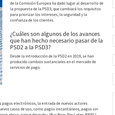
de la Comisión Europea ha dado lugar al desarrollo de
*
la propuesta de la PSD3, que cambiará los requisitos
para priorizar los intereses, la seguridad y la
C
confianza de los clientes.
t
d
¿Cuáles son algunos de los avances
p
C
que han hecho necesario pasar de la
*
E
PSD2 a la PSD3?
d
t
Desde la introducción de la PSD2 en 2019, se han
P
*
producido cambios sustanciales en el mercado de
*
servicios de pago.
I
*
p
 pagos electrónicos, la entrada de nuevos actores
a
 nuevos casos de uso, como pagos instantáneos, pagos sin
pre ahora, pague después» (Buy Now, Pay Later, BNPL),