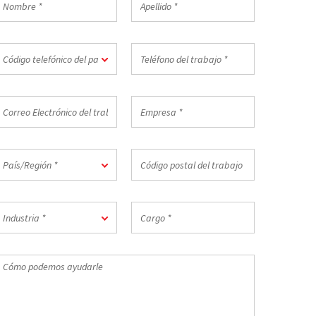
*
ódigo
Teléfono
Código telefónico del país *
elefónico
del
el
trabajo
aís
*
orreo
Empresa
lectrónico
*
el
rabajo
aís/Región
Código
País/Región *
postal
del
trabajo
ndustria
Cargo
*
Industria *
*
Cómo
odemos
yudarle