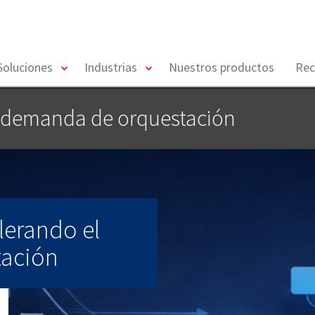
toggle
toggle
Soluciones
Industrias
Nuestros productos
Rec
menu
menu
a demanda de orquestación
lerando el
tación