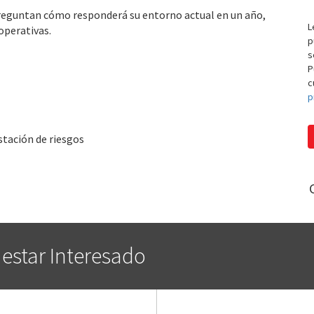
 preguntan cómo responderá su entorno actual en un año,
L
operativas.
p
s
P
c
p
tación de riesgos
 estar Interesado