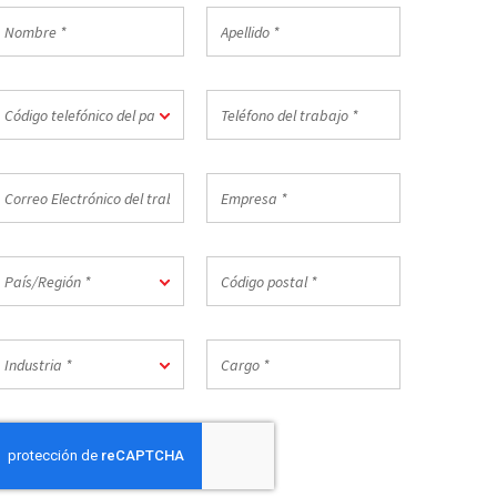
ombre
Apellido
*
ódigo
Teléfono
Código telefónico del país *
elefónico
del
el
trabajo
aís
*
orreo
Empresa
lectrónico
*
el
rabajo
aís/Región
Código
País/Región *
postal
*
ndustria
Cargo
Industria *
*