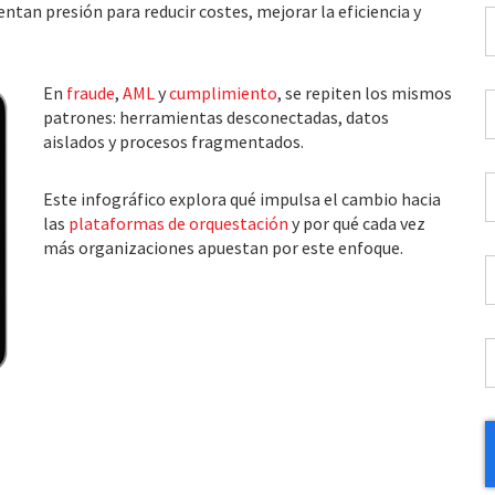
ntan presión para reducir costes, mejorar la eficiencia y
N
*
En
fraude
,
AML
y
cumplimiento
, se repiten los mismos
C
patrones: herramientas desconectadas, datos
t
aislados y procesos fragmentados.
d
p
C
*
Este infográfico explora qué impulsa el cambio hacia
E
las
plataformas de orquestación
y por qué cada vez
d
más organizaciones apuestan por este enfoque.
t
P
*
*
I
*