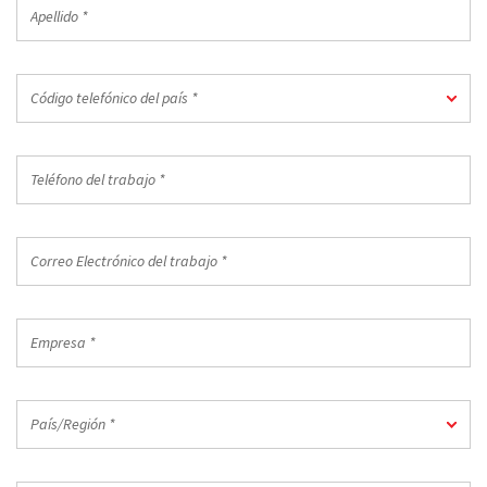
Apellido
*
Código
Código telefónico del país *
telefónico
del
país
Teléfono
*
del
trabajo
*
Correo
Electrónico
del
trabajo
Empresa
*
*
País/Región
País/Región *
*