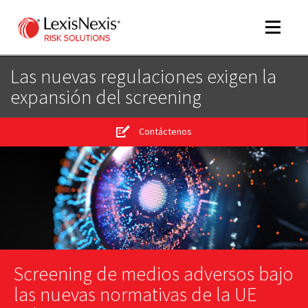
Toggle
navigat
Las nuevas regulaciones exigen la
expansión del screening
m
tog
Contáctenos
m
tog
m
tog
Screening de medios adversos bajo
las nuevas normativas de la UE