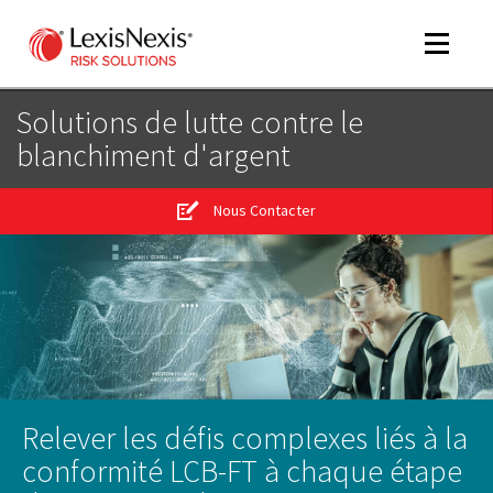
Toggle
navigat
Solutions de lutte contre le
blanchiment d'argent
m
tog
Nous Contacter
m
tog
Relever les défis complexes liés à la
m
conformité LCB-FT à chaque étape
tog