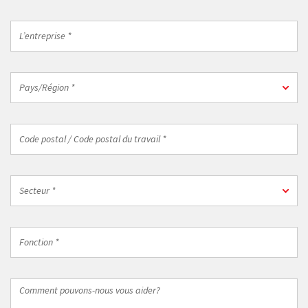
mail
professionnelle
L’entreprise
*
*
Pays/Région
Pays/Région *
*
Code
postal
/
Code
Secteur
postal
Secteur *
*
du
travail
Fonction
*
*
Comment
pouvons-