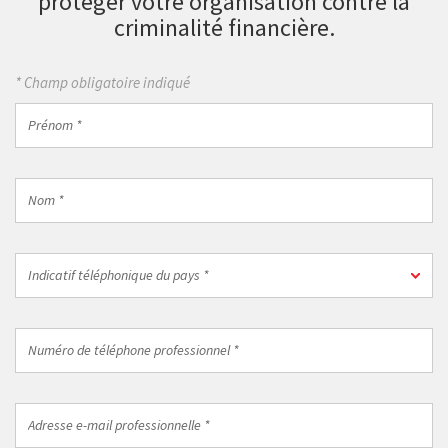
protéger votre organisation contre la
criminalité financière.
* Champ obligatoire indiqué
Prénom
*
Nom
*
Indicatif
Indicatif téléphonique du pays *
téléphonique
du
pays
Numéro
*
de
téléphone
professionnel
Adresse
*
e-