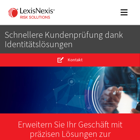
Toggle
navigat
Schnellere Kundenprüfung dank
Identitätslösungen
m
tog
Kontakt
m
tog
m
Erweitern Sie Ihr Geschäft mit
tog
präzisen Lösungen zur