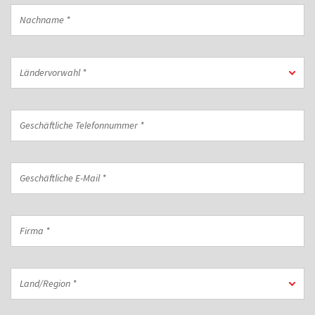
Nachname
*
Ländervorwahl
Ländervorwahl *
*
Geschäftliche
Telefonnummer
*
Geschäftliche
E-
Mail
*
Firma
*
Land/Region
Land/Region *
*