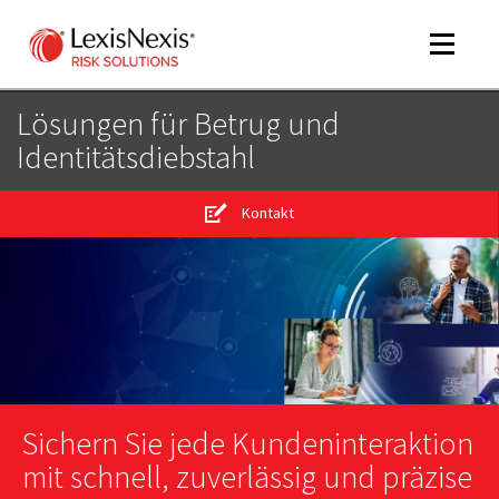
Toggle
navigat
Lösungen für Betrug und
Identitätsdiebstahl
m
tog
Kontakt
m
tog
m
Sichern Sie jede Kundeninteraktion
tog
mit schnell, zuverlässig und präzise