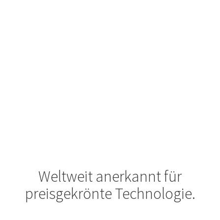
Reiseindustrie und Gastgewerbe
Blockieren Sie betrügerische Buchungen, schützen Sie Konten vor
Übernahmen und sichern Sie Treueprogramme, während Sie
gleichzeitig legitime Kunden nahtlos schützen.
Weltweit anerkannt für
preisgekrönte Technologie.