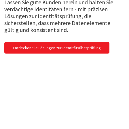
Lassen Sie gute Kunden herein und halten Sie
verdächtige Identitäten fern - mit präzisen
Lösungen zur Identitätsprüfung, die
sicherstellen, dass mehrere Datenelemente
gültig und konsistent sind.
Entdecken Sie Lösungen zur Identitätsüberprüfung
Globales Wissen. Lokale
Kompetenz.
Wir arbeiten mit zahlreichen Branchen in
über 200 Ländern und Regionen
zusammen.